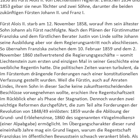
1853 gebar sie neun Töchter und zwei Söhne, darunter die beiden
zukünftigen Fürsten Johann II. und Franz I.
Fürst Alois II. starb am 12. November 1858, worauf ihm sein ältester
Sohn Johann als Fürst nachfolgte. Nach den Plänen der Fürstinmutter
Franziska und dem fürstlichen Berater Justin von Linde sollte Johann
seine Ausbildung aber vor dem Regierungsantritt noch abschliessen.
So übernahm Franziska zwischen dem 10. Februar 1859 und dem 2.
November 1860 stellvertretend die Regierungsgeschäfte – womit
Liechtenstein zum ersten und einzigen Mal in seiner Geschichte eine
weibliche Regentin hatte. Die politischen Zeiten waren turbulent, da
im Fürstentum drängende Forderungen nach einer konstitutionellen
Verfassung gestellt wurden. Weil die Fürstin, auch auf Anraten
Lindes, ihrem Sohn in dieser Sache keine zukunftsentscheidenden
Beschlüsse vorwegnehmen wollte, erschien ihre Regentschaftszeit
im Rückblick eher als Phase der Stagnation. Dennoch wurden zwei
wichtige Reformen durchgeführt, die zum Teil alte Forderungen der
Revolution von 1848/49 einlösten: 1859 wurde die Ablösung der
Grund- und Erblehenzinse, 1860 des sogenannten «Vogelmolkens»
(einer Alpabgabe) ermöglicht. Im Übergangscharakter dieser rund
eineinhalb Jahre mag ein Grund liegen, warum die Regentschaft
Franziskas im öffentlichen Bewusstsein schwach verankert blieb. Als