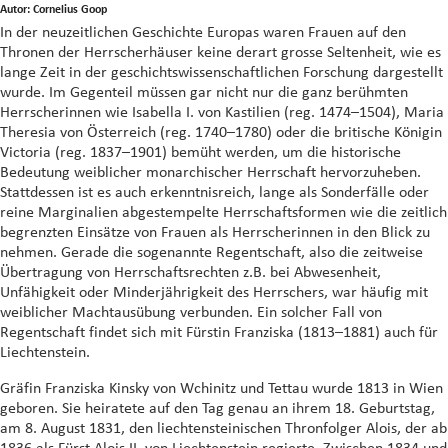
Autor: Cornelius Goop
In der neuzeitlichen Geschichte Europas waren Frauen auf den
Thronen der Herrscherhäuser keine derart grosse Seltenheit, wie es
lange Zeit in der geschichtswissenschaftlichen Forschung dargestellt
wurde. Im Gegenteil müssen gar nicht nur die ganz berühmten
Herrscherinnen wie Isabella I. von Kastilien (reg. 1474–1504), Maria
Theresia von Österreich (reg. 1740–1780) oder die britische Königin
Victoria (reg. 1837–1901) bemüht werden, um die historische
Bedeutung weiblicher monarchischer Herrschaft hervorzuheben.
Stattdessen ist es auch erkenntnisreich, lange als Sonderfälle oder
reine Marginalien abgestempelte Herrschaftsformen wie die zeitlich
begrenzten Einsätze von Frauen als Herrscherinnen in den Blick zu
nehmen. Gerade die sogenannte Regentschaft, also die zeitweise
Übertragung von Herrschaftsrechten z.B. bei Abwesenheit,
Unfähigkeit oder Minderjährigkeit des Herrschers, war häufig mit
weiblicher Machtausübung verbunden. Ein solcher Fall von
Regentschaft findet sich mit Fürstin Franziska (1813–1881) auch für
Liechtenstein.
Gräfin Franziska Kinsky von Wchinitz und Tettau wurde 1813 in Wien
geboren. Sie heiratete auf den Tag genau an ihrem 18. Geburtstag,
am 8. August 1831, den liechtensteinischen Thronfolger Alois, der ab
1836 als Fürst Alois II. von Liechtenstein regierte. Zwischen 1834 und