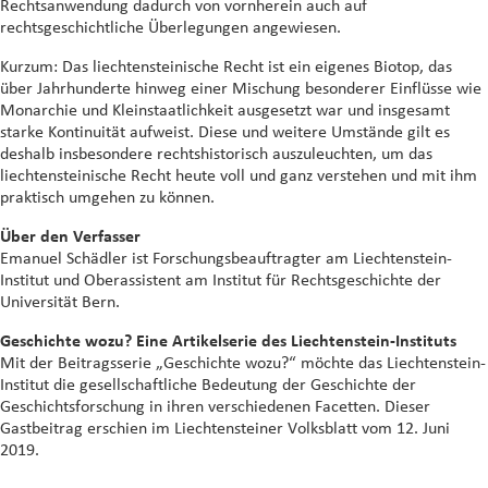
Rechtsanwendung dadurch von vornherein auch auf
rechtsgeschichtliche Überlegungen angewiesen.
Kurzum: Das liechtensteinische Recht ist ein eigenes Biotop, das
über Jahrhunderte hinweg einer Mischung besonderer Einflüsse wie
Monarchie und Kleinstaatlichkeit ausgesetzt war und insgesamt
starke Kontinuität aufweist. Diese und weitere Umstände gilt es
deshalb insbesondere rechtshistorisch auszuleuchten, um das
liechtensteinische Recht heute voll und ganz verstehen und mit ihm
praktisch umgehen zu können.
Über den Verfasser
Emanuel Schädler ist Forschungsbeauftragter am Liechtenstein-
Institut und Oberassistent am Institut für Rechtsgeschichte der
Universität Bern.
Geschichte wozu? Eine Artikelserie des Liechtenstein-Instituts
Mit der Beitragsserie „Geschichte wozu?“ möchte das Liechtenstein-
Institut die gesellschaftliche Bedeutung der Geschichte der
Geschichtsforschung in ihren verschiedenen Facetten. Dieser
Gastbeitrag erschien im Liechtensteiner Volksblatt vom 12. Juni
2019.