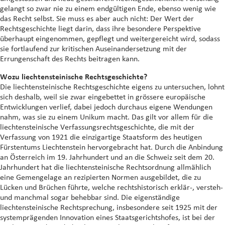
gelangt so zwar nie zu einem endgültigen Ende, ebenso wenig wie
das Recht selbst. Sie muss es aber auch nicht: Der Wert der
Rechtsgeschichte liegt darin, dass ihre besondere Perspektive
überhaupt eingenommen, gepflegt und weitergereicht wird, sodass
sie fortlaufend zur kritischen Auseinandersetzung mit der
Errungenschaft des Rechts beitragen kann.
Wozu liechtensteinische Rechtsgeschichte?
Die liechtensteinische Rechtsgeschichte eigens zu untersuchen, lohnt
sich deshalb, weil sie zwar eingebettet in grössere europäische
Entwicklungen verlief, dabei jedoch durchaus eigene Wendungen
nahm, was sie zu einem Unikum macht. Das gilt vor allem für die
liechtensteinische Verfassungsrechtsgeschichte, die mit der
Verfassung von 1921 die einzigartige Staatsform des heutigen
Fürstentums Liechtenstein hervorgebracht hat. Durch die Anbindung
an Österreich im 19. Jahrhundert und an die Schweiz seit dem 20.
Jahrhundert hat die liechtensteinische Rechtsordnung allmählich
eine Gemengelage an rezipierten Normen ausgebildet, die zu
Lücken und Brüchen führte, welche rechtshistorisch erklär-, versteh-
und manchmal sogar behebbar sind. Die eigenständige
liechtensteinische Rechtsprechung, insbesondere seit 1925 mit der
systemprägenden Innovation eines Staatsgerichtshofes, ist bei der