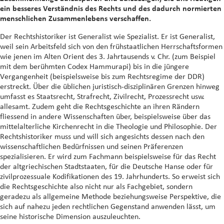
ein besseres Verständnis des Rechts und des dadurch normierten
menschlichen Zusammenlebens verschaffen.
Der Rechtshistoriker ist Generalist wie Spezialist. Er ist Generalist,
weil sein Arbeitsfeld sich von den frühstaatlichen Herrschaftsformen
wie jenen im Alten Orient des 3. Jahrtausends v. Chr. (zum Beispiel
mit dem berühmten Codex Hammurapi) bis in die jüngere
Vergangenheit (beispielsweise bis zum Rechtsregime der DDR)
erstreckt. Über die üblichen juristisch-disziplinären Grenzen hinweg
umfasst es Staatsrecht, Strafrecht, Zivilrecht, Prozessrecht usw.
allesamt. Zudem geht die Rechtsgeschichte an ihren Rändern
fliessend in andere Wissenschaften über, beispielsweise über das
mittelalterliche Kirchenrecht in die Theologie und Philosophie. Der
Rechtshistoriker muss und will sich angesichts dessen nach den
wissenschaftlichen Bedürfnissen und seinen Präferenzen
spezialisieren. Er wird zum Fachmann beispielsweise für das Recht
der altgriechischen Stadtstaaten, für die Deutsche Hanse oder für
zivilprozessuale Kodifikationen des 19. Jahrhunderts. So erweist sich
die Rechtsgeschichte also nicht nur als Fachgebiet, sondern
geradezu als allgemeine Methode beziehungsweise Perspektive, die
sich auf nahezu jeden rechtlichen Gegenstand anwenden lässt, um
seine historische Dimension auszuleuchten.