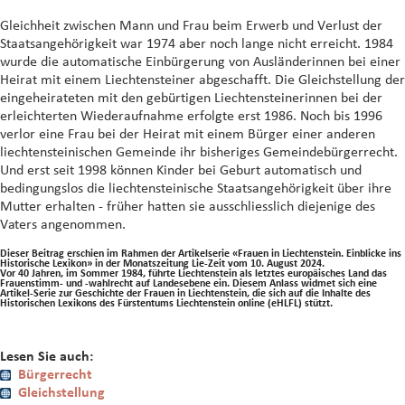
Gleichheit zwischen Mann und Frau beim Erwerb und Verlust der
Staatsangehörigkeit war 1974 aber noch lange nicht erreicht. 1984
wurde die automatische Einbürgerung von Ausländerinnen bei einer
Heirat mit einem Liechtensteiner abgeschafft. Die Gleichstellung der
eingeheirateten mit den gebürtigen Liechtensteinerinnen bei der
erleichterten Wiederaufnahme erfolgte erst 1986. Noch bis 1996
verlor eine Frau bei der Heirat mit einem Bürger einer anderen
liechtensteinischen Gemeinde ihr bisheriges Gemeindebürgerrecht.
Und erst seit 1998 können Kinder bei Geburt automatisch und
bedingungslos die liechtensteinische Staatsangehörigkeit über ihre
Mutter erhalten - früher hatten sie ausschliesslich diejenige des
Vaters angenommen.
Dieser Beitrag erschien im Rahmen der Artikelserie «Frauen in Liechtenstein. Einblicke ins
Historische Lexikon» in der Monatszeitung Lie-Zeit vom 10. August 2024.
Vor 40 Jahren, im Sommer 1984, führte Liechtenstein als letztes europäisches Land das
Frauenstimm- und -wahlrecht auf Landesebene ein. Diesem Anlass widmet sich eine
Artikel-Serie zur Geschichte der Frauen in Liechtenstein, die sich auf die Inhalte des
Historischen Lexikons des Fürstentums Liechtenstein online (eHLFL) stützt.
Lesen Sie auch:
Bürgerrecht
Gleichstellung