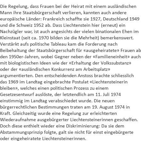
Die Regelung, dass Frauen bei der Heirat mit einem ausländischen
Mann ihre Staatsbürgerschaft verlieren, kannten auch andere
europäische Länder: Frankreich schaffte sie 1927, Deutschland 1949
und die Schweiz 1952 ab. Dass Liechtenstein hier (erneut) ein
Nachzügler war, ist auch angesichts der vielen binationalen Ehen im
Kleinstaat (seit ca. 1970 bilden sie die Mehrheit) bemerkenswert.
Verstärkt aufs politische Tableau kam die Forderung nach
Beibehaltung der Staatsbürgerschaft für «ausgeheiratete» Frauen ab
den 1950er-Jahren, wobei Gegner neben der «Familieneinheit» auch
mit biologistischen Ideen wie der «Erhaltung der Volkssubstanz»
oder der «ausländischen Konkurrenz am Arbeitsplatz»
argumentierten. Den entscheidenden Anstoss brachte schliesslich
das 1969 im Landtag eingebrachte Postulat «Liechtensteinerin
bleiben», welches einen politischen Prozess zu einem
Gesetzesentwurf auslöste, der letztendlich am 11. Juli 1974
einstimmig im Landtag verabschiedet wurde. Die neuen
bürgerrechtlichen Bestimmungen traten am 19. August 1974 in
Kraft. Gleichzeitig wurde eine Regelung zur erleichterten
Wiederaufnahme ausgebürgerter Liechtensteinerinnen geschaffen.
Doch diese enthielt wieder eine Diskriminierung: Da sie dem
Abstammungsprinzip folgte, galt sie nicht für einst eingebürgerte
oder eingeheiratete Liechtensteinerinnen.