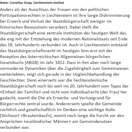
Autor: Cornelius Goop, Liechtenstein-Institut
Anders als der Ausschluss der Frauen von den politischen
Partizipationsrechten in Liechtenstein ist ihre lange Diskriminierung
bei Erwerb und Verlust der Staatsbürgerschaft weniger im
historischen Bewusstsein verankert. Dabei stellt die
Staatsbürgerschaft eine zentrale Institution der heutigen Welt dar,
die eng mit der Entstehung des modernen Nationalstaats seit Ende
des 18. Jahrhunderts verbunden ist. Auch in Liechtenstein entstand
das Staatsbürgerschaftsrecht im heutigen Sinn erst mit der
Rezeption des österreichischen Allgemeinen bürgerlichen
Gesetzbuchs (ABGB) im Jahr 1812. Dass in ihm aber noch lange
vormoderne Dynamiken über die Zugehörigkeit zum Gemeinwesen
weiterlebten, zeigt sich gerade in der Ungleichbehandlung der
Geschlechter. Denn einerseits war die liechtensteinische
Staatsbürgerschaft noch bis weit ins 20. Jahrhundert vom Topos der
«Einheit der Familie» und nicht vom Individualrecht (der Frau) her
gedacht, womit die Ehe als Erwerbs- und Verlustgrund für
Bürgerrechte zentral wurde. Andererseits spielte die Gemeinde
rechtlich und gesellschaftlich im Denken eine wichtige Rolle
(Stichwort «Brauteinkauf»), womit noch lange die Furcht vor den
Ansprüchen «ausländischer Männer» am Gemeindenutzen
verbunden war.