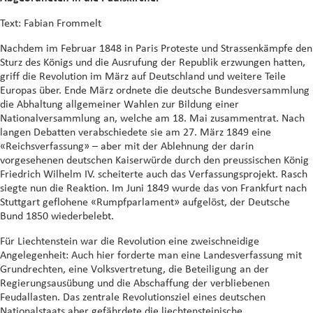
Text: Fabian Frommelt
Nachdem im Februar 1848 in Paris Proteste und Strassenkämpfe den
Sturz des Königs und die Ausrufung der Republik erzwungen hatten,
griff die Revolution im März auf Deutschland und weitere Teile
Europas über. Ende März ordnete die deutsche Bundesversammlung
die Abhaltung allgemeiner Wahlen zur Bildung einer
Nationalversammlung an, welche am 18. Mai zusammentrat. Nach
langen Debatten verabschiedete sie am 27. März 1849 eine
«Reichsverfassung» – aber mit der Ablehnung der darin
vorgesehenen deutschen Kaiserwürde durch den preussischen König
Friedrich Wilhelm IV. scheiterte auch das Verfassungsprojekt. Rasch
siegte nun die Reaktion. Im Juni 1849 wurde das von Frankfurt nach
Stuttgart geflohene «Rumpfparlament» aufgelöst, der Deutsche
Bund 1850 wiederbelebt.
Für Liechtenstein war die Revolution eine zweischneidige
Angelegenheit: Auch hier forderte man eine Landesverfassung mit
Grundrechten, eine Volksvertretung, die Beteiligung an der
Regierungsausübung und die Abschaffung der verbliebenen
Feudallasten. Das zentrale Revolutionsziel eines deutschen
Nationalstaats aber gefährdete die liechtensteinische