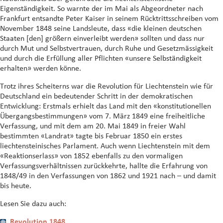
Eigenständigkeit. So warnte der im Mai als Abgeordneter nach
Frankfurt entsandte Peter Kaiser in seinem Rücktrittsschreiben vom
November 1848 seine Landsleute, dass «die kleinen deutschen
Staaten [den] größern einverleibt werden» sollten und dass nur
durch Mut und Selbstvertrauen, durch Ruhe und Gesetzmässigkeit
und durch die Erfüllung aller Pflichten «unsere Selbständigkeit
erhalten» werden könne.
Trotz ihres Scheiterns war die Revolution für Liechtenstein wie für
Deutschland ein bedeutender Schritt in der demokratischen
Entwicklung: Erstmals erhielt das Land mit den «konstitutionellen
Übergangsbestimmungen» vom 7. März 1849 eine freiheitliche
Verfassung, und mit dem am 20. Mai 1849 in freier Wahl
bestimmten «Landrat» tagte bis Februar 1850 ein erstes
liechtensteinisches Parlament. Auch wenn Liechtenstein mit dem
«Reaktionserlass» von 1852 ebenfalls zu den vormaligen
Verfassungsverhältnissen zurückkehrte, hallte die Erfahrung von
1848/49 in den Verfassungen von 1862 und 1921 nach – und damit
bis heute.
Lesen Sie dazu auch:
Revolution 1848