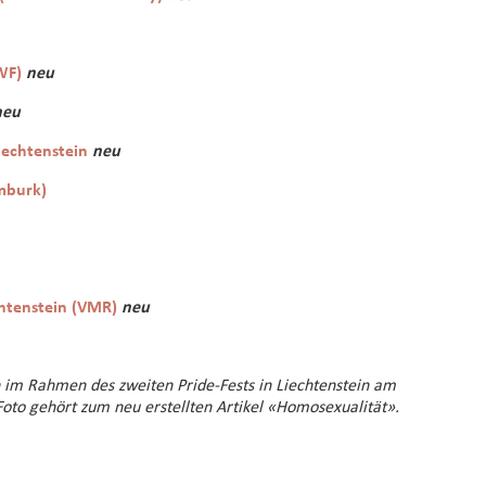
WF)
neu
neu
iechtenstein
neu
mburk)
chtenstein (VMR)
neu
 im Rahmen des zweiten Pride-Fests in Liechtenstein am
 Foto gehört zum neu erstellten Artikel «Homosexualität».