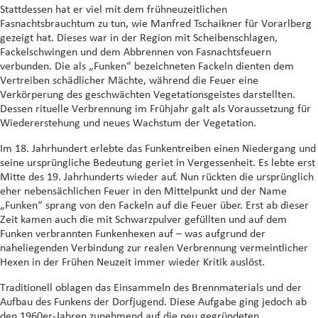
Stattdessen hat er viel mit dem frühneuzeitlichen
Fasnachtsbrauchtum zu tun, wie Manfred Tschaikner für Vorarlberg
gezeigt hat. Dieses war in der Region mit Scheibenschlagen,
Fackelschwingen und dem Abbrennen von Fasnachtsfeuern
verbunden. Die als „Funken“ bezeichneten Fackeln dienten dem
Vertreiben schädlicher Mächte, während die Feuer eine
Verkörperung des geschwächten Vegetationsgeistes darstellten.
Dessen rituelle Verbrennung im Frühjahr galt als Voraussetzung für
Wiedererstehung und neues Wachstum der Vegetation.
Im 18. Jahrhundert erlebte das Funkentreiben einen Niedergang und
seine ursprüngliche Bedeutung geriet in Vergessenheit. Es lebte erst
Mitte des 19. Jahrhunderts wieder auf. Nun rückten die ursprünglich
eher nebensächlichen Feuer in den Mittelpunkt und der Name
„Funken“ sprang von den Fackeln auf die Feuer über. Erst ab dieser
Zeit kamen auch die mit Schwarzpulver gefüllten und auf dem
Funken verbrannten Funkenhexen auf – was aufgrund der
naheliegenden Verbindung zur realen Verbrennung vermeintlicher
Hexen in der Frühen Neuzeit immer wieder Kritik auslöst.
Traditionell oblagen das Einsammeln des Brennmaterials und der
Aufbau des Funkens der Dorfjugend. Diese Aufgabe ging jedoch ab
den 1960er-Jahren zunehmend auf die neu gegründeten