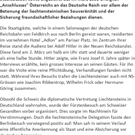
„Anschlusses“ Österreichs an das Deutsche Reich vor allem der
Betonung der liechtensteinischen Souveränität und der
Sicherung freundschaftlicher Beziehungen dienen.
Die Staatsgäste, welche in einem Salonwagen der deutschen
Reichsbahn von Feldkirch aus nach Berlin gereist waren, residierten
im vornehmen Hotel „Adlon“ am Pariser Platz. Im Zentrum ihrer
Reise stand die Audienz bei Adolf Hitler in der Neuen Reichskanzlei.
Diese fand am 2. März um halb ein Uhr statt und dauerte weniger
als eine halbe Stunde. Hitler zeigte, wie Franz Josef II. Jahre später in
Interviews erzählte, kein grosses Interesse an seinen Gästen. Für ihn
war die Visite eine reine Pflichtübung, Verhandlungen fanden nicht
statt. Während ihres Besuchs trafen die Liechtensteiner auch mit NS-
Grössen wie Joachim Ribbentrop, Wilhelm Frick oder Hermann
Göring zusammen.
Obwohl die Schweiz die diplomatische Vertretung Liechtensteins in
Deutschland wahrnahm, wurde der Fürstenbesuch am Schweizer
Gesandten vorbei organisiert. Dies sorgte im Nachhinein für
Verstimmungen. Doch die liechtensteinische Delegation fasste den
Berlinbesuch vorwiegend positiv auf: Man sah in seinem Verlauf
eine öffentliche Anerkennung als Staat und eine Absicherung vor