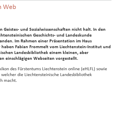
im Web
n Geistes- und Sozialwissenschaften nicht halt. In den
iechtensteinischen Geschichts- und Landeskunde
tanden. Im Rahmen einer Präsentation im Haus
9 haben Fabian Frommelt vom Liechtenstein-Institut und
ischen Landesbibliothek einem kleinen, aber
en einschlägigen Webseiten vorgestellt.
ikon des Fürstentums Liechtenstein online (eHLFL) sowie
uf welcher die Liechtensteinische Landesbibliothek
ch macht.