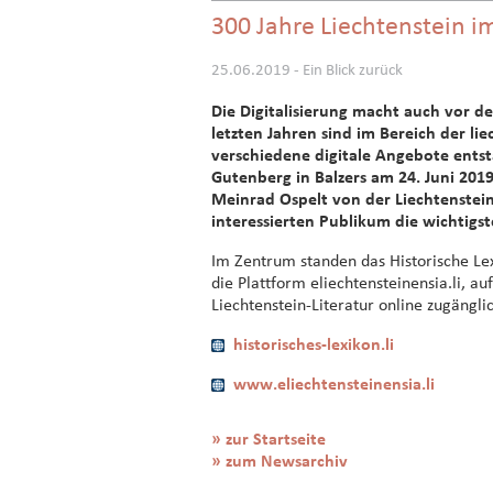
300 Jahre Liechtenstein 
25.06.2019 - Ein Blick zurück
Die Digitalisierung macht auch vor de
letzten Jahren sind im Bereich der l
verschiedene digitale Angebote ents
Gutenberg in Balzers am 24. Juni 201
Meinrad Ospelt von der Liechtenstein
interessierten Publikum die wichtigst
Im Zentrum standen das Historische Lex
die Plattform eliechtensteinensia.li, a
Liechtenstein-Literatur online zugängli
historisches-lexikon.li
www.eliechtensteinensia.li
» zur Startseite
» zum Newsarchiv